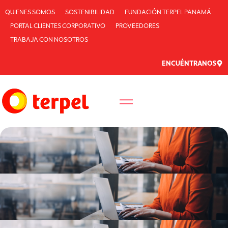
QUIENES SOMOS
SOSTENIBILIDAD
FUNDACIÓN TERPEL PANAMÁ
PORTAL CLIENTES CORPORATIVO
PROVEEDORES
TRABAJA CON NOSOTROS
ENCUÉNTRANOS