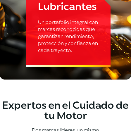
Lubricantes
Un portafolio integral con
marcas reconocidas que
garantizan rendimiento,
protección y confianza en
cada trayecto.
Expertos en el Cuidado de
tu Motor
Dos marcas líderes, un mismo