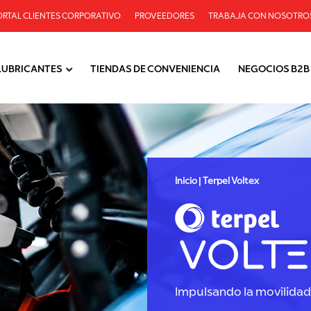
ORTAL CLIENTES CORPORATIVO
PROVEEDORES
TRABAJA CON NOSOTRO
LUBRICANTES
TIENDAS DE CONVENIENCIA
NEGOCIOS B2B
Inicio | Terpel Voltex
Impulsando la movilidad