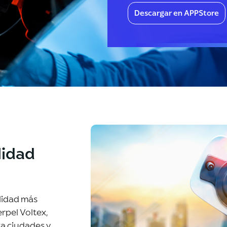
Descargar en APPStore
lidad
lidad más
rpel Voltex,
ta ciudades y