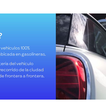
?
 vehículos 100%
ubicada en gasolineras.
ería del vehículo
 recorrido de la ciudad
 de frontera a frontera.