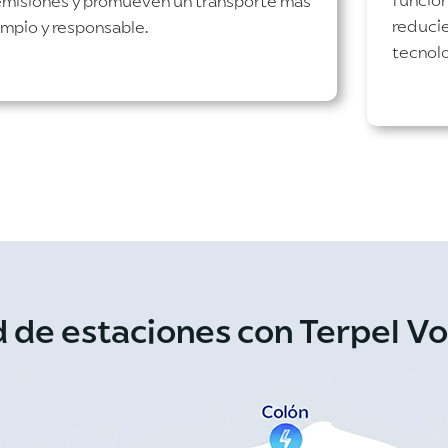
funcion
emisiones y promueven un transporte más
reduci
impio y responsable.
tecnolo
d de estaciones con Terpel Vo